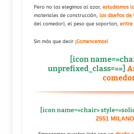
Pero no las elegimos al azar,
estudiamos l
materiales de construcción,
los diseños de l
del comedor), el peso que soportan,
entre
Sin más que decir
¡Comencemos!
[icon name=»chair
unprefixed_class=»»]
An
comedor
[icon name=»chair» style=»soli
2551 MILANO S