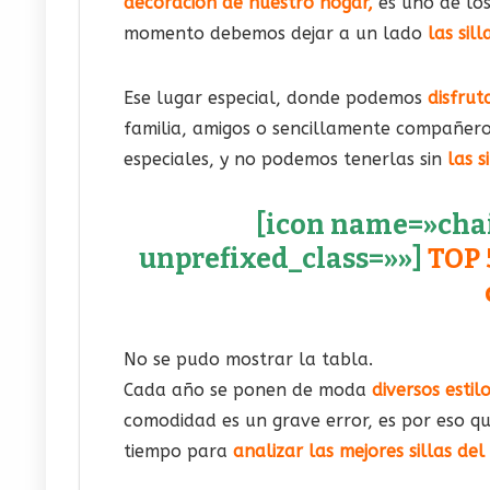
decoración de nuestro hogar,
es uno de los
momento debemos dejar a un lado
las sil
Ese lugar especial, donde podemos
disfru
familia, amigos o sencillamente compañero
especiales, y no podemos tenerlas sin
las s
[icon name=»chair
unprefixed_class=»»]
TOP 
No se pudo mostrar la tabla.
Cada año se ponen de moda
diversos estil
comodidad es un grave error, es por eso q
tiempo para
analizar las mejores sillas de