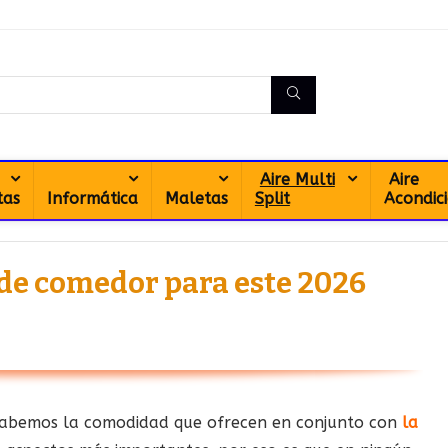
Aire Multi
Aire
tas
Informática
Maletas
Split
Acondic
s de comedor para este 2026
abemos la comodidad que ofrecen en conjunto con
la