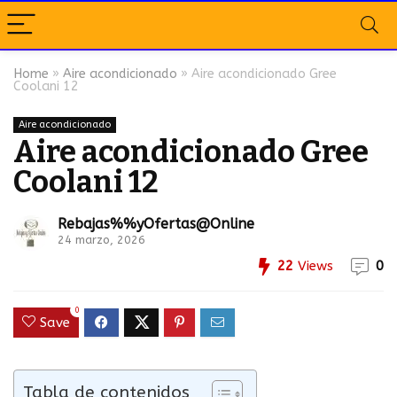
Home
»
Aire acondicionado
»
Aire acondicionado Gree
Coolani 12
Aire acondicionado
Aire acondicionado Gree
Coolani 12
Rebajas%%yOfertas@Online
24 marzo, 2026
22
Views
0
0
Save
Tabla de contenidos