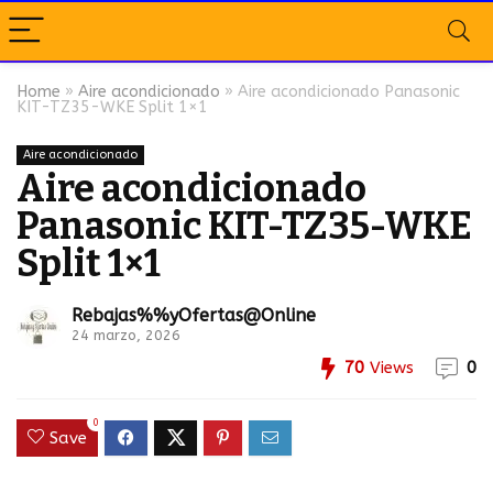
Home
»
Aire acondicionado
»
Aire acondicionado Panasonic
KIT-TZ35-WKE Split 1×1
Aire acondicionado
Aire acondicionado
Panasonic KIT-TZ35-WKE
Split 1×1
Rebajas%%yOfertas@Online
24 marzo, 2026
70
Views
0
0
Save