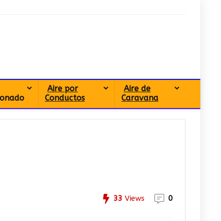
Aire por
Aire de
ionado
Conductos
Caravana
33
Views
0