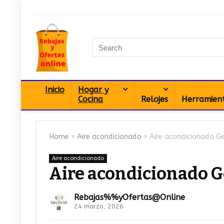
Inicio
Hogar y
Cocina
Relojes
Herramien
Home
»
Aire acondicionado
»
Aire acondicionado G
Aire acondicionado
Aire acondicionado 
Rebajas%%yOfertas@Online
24 marzo, 2026