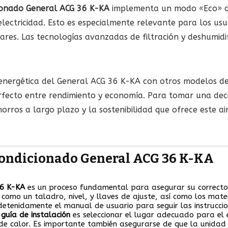
ionado General ACG 36 K-KA
implementa un modo «Eco» que
lectricidad. Esto es especialmente relevante para los us
ogares. Las tecnologías avanzadas de filtración y deshumid
 energética del General ACG 36 K-KA con otros modelos d
rfecto entre rendimiento y economía. Para tomar una dec
orros a largo plazo y la sostenibilidad que ofrece este a
acondicionado General ACG 36 K-KA
36 K-KA
es un proceso fundamental para asegurar su correcto 
como un taladro, nivel, y llaves de ajuste, así como los mater
 detenidamente el manual de usuario para seguir las instruccio
a
guía de instalación
es seleccionar el lugar adecuado para el e
 de calor. Es importante también asegurarse de que la unidad 