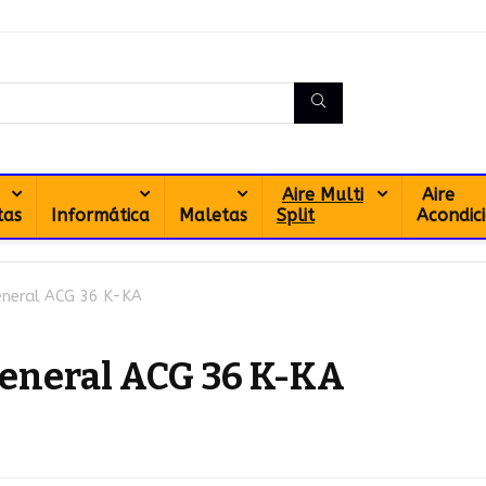
Aire Multi
Aire
tas
Informática
Maletas
Split
Acondic
eneral ACG 36 K-KA
General ACG 36 K-KA