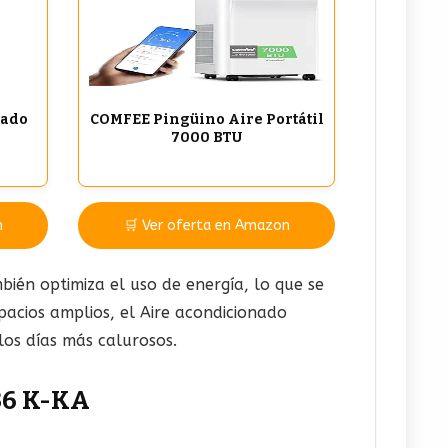
nado
COMFEE Pingüino Aire Portátil
7000 BTU
n
🛒 Ver oferta en Amazon
bién optimiza el uso de energía, lo que se
pacios amplios, el Aire acondicionado
los días más calurosos.
36 K-KA