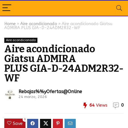
Home
»
Aire acondicionado
»
Aire acondicionado Giatsu
ADMIRA PLUS GIA-D-24ADM2R32-WF
Aire acondicionado
Aire acondicionado
Giatsu ADMIRA
PLUS GIA-D-24ADM2R32-
WF
Rebajas%%yOfertas@Online
24 marzo, 2026
64
Views
0
0
Save