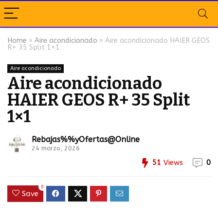
Home
»
Aire acondicionado
»
Aire acondicionado HAIER GEOS
R+ 35 Split 1×1
Aire acondicionado
Aire acondicionado
HAIER GEOS R+ 35 Split
1×1
Rebajas%%yOfertas@Online
24 marzo, 2026
51
Views
0
0
Save