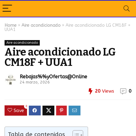
Home
»
Aire acondicionado
»
Aire acondicionado LG CM18F +
UUA1
Aire acondicionado
Aire acondicionado LG
CM18F + UUA1
Rebajas%%yOfertas@Online
24 marzo, 2026
20
Views
0
0
Save
Tabla de contenidos