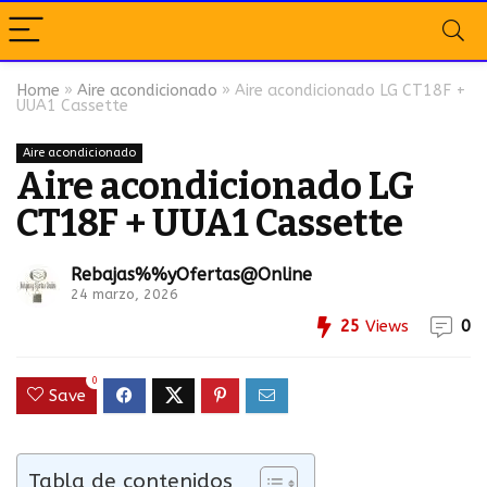
Home
»
Aire acondicionado
»
Aire acondicionado LG CT18F +
UUA1 Cassette
Aire acondicionado
Aire acondicionado LG
CT18F + UUA1 Cassette
Rebajas%%yOfertas@Online
24 marzo, 2026
25
Views
0
0
Save
Tabla de contenidos