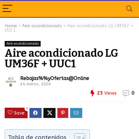
Home
»
Aire acondicionado
»
Aire acondicionado LG UM36F +
UUC1
Aire acondicionado
Aire acondicionado LG
UM36F + UUC1
Rebajas%%yOfertas@Online
24 marzo, 2026
23
Views
0
0
Save
Tabla de contenidos