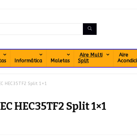
Aire Multi
Aire
tas
Informática
Maletas
Split
Acondic
EC HEC35TF2 Split 1×1
EC HEC35TF2 Split 1×1