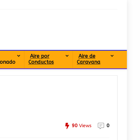
Aire por
Aire de
ionado
Conductos
Caravana
90
Views
0