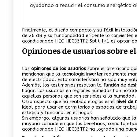
ayudando a reducir el consumo energético al
Finalmente, el diseño compacto y su fácil instalaci
de 26 dB y su funcionalidad eficiente lo convierten e
acondicionado HEC HEC35TF2 Split 1×1 es optar por
Opiniones de usuarios sobre e
Las
opiniones de los usuarios
sobre el aire acondici
mencionan que la
tecnología inverter
realmente marca
de electricidad. Esta característica ha sido muy va
Además, los testimonios resaltan la
función de desh
hogar. Los usuarios en regiones húmedas han notado 
aquellas personas que son sensibles a la humedad.
Otro aspecto que ha recibido elogios es el
nivel de 
ideal para usar en dormitorios o espacios de traba
estética y funcional en el hogar.
Sin embargo, algunos usuarios han señalado que la 
mayoría coincide en que los beneficios, como la efici
acondicionado HEC HEC35TF2 ha logrado una buena r