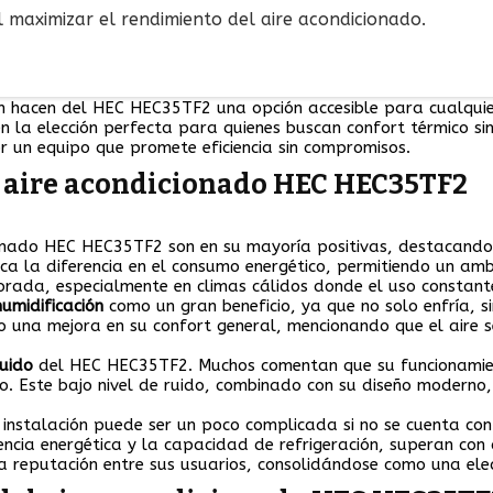
 maximizar el rendimiento del aire acondicionado.
ón hacen del HEC HEC35TF2 una opción accesible para cualquie
n la elección perfecta para quienes buscan confort térmico sin s
 un equipo que promete eficiencia sin compromisos.
l aire acondicionado HEC HEC35TF2
onado HEC HEC35TF2 son en su mayoría positivas, destacando s
 la diferencia en el consumo energético, permitiendo un ambi
lorada, especialmente en climas cálidos donde el uso constante
umidificación
como un gran beneficio, ya que no solo enfría, s
una mejora en su confort general, mencionando que el aire se 
ruido
del HEC HEC35TF2. Muchos comentan que su funcionamient
jo. Este bajo nivel de ruido, combinado con su diseño moderno
instalación puede ser un poco complicada si no se cuenta con 
encia energética y la capacidad de refrigeración, superan con cr
eputación entre sus usuarios, consolidándose como una elecc