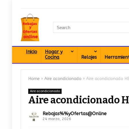
Inicio
Hogar y
Cocina
Relojes
Herramien
Home
»
Aire acondicionado
»
Aire acondicionado H
Aire acondicionado
Aire acondicionado H
Rebajas%%yOfertas@Online
24 marzo, 2026