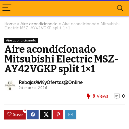
Home
»
Aire acondicionado
»
Aire acondicionado Mitsubishi
Electric MSZ-AY42VGKP split 1×1
Aire acondicionado
Aire acondicionado
Mitsubishi Electric MSZ-
AY42VGKP split 1×1
Rebajas%%yOfertas@Online
24 marzo, 2026
9
Views
0
0
Save