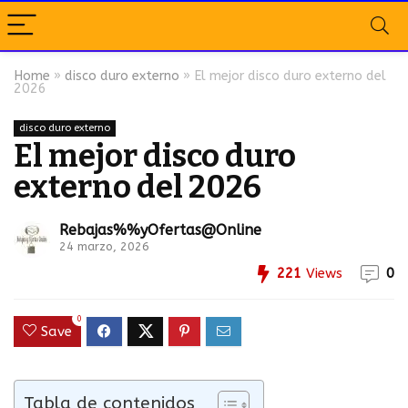
Home
»
disco duro externo
»
El mejor disco duro externo del
2026
disco duro externo
El mejor disco duro
externo del 2026
Rebajas%%yOfertas@Online
24 marzo, 2026
221
Views
0
0
Save
Tabla de contenidos