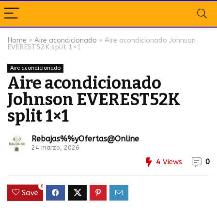
Home
»
Aire acondicionado
»
Aire acondicionado Johnson
EVEREST52K split 1×1
Aire acondicionado
Aire acondicionado
Johnson EVEREST52K
split 1×1
Rebajas%%yOfertas@Online
24 marzo, 2026
4
Views
0
0
Save