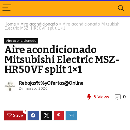
Home
»
Aire acondicionado
»
Aire acondicionado Mitsubishi
Electric MSZ-HR50VF split 1×1
Aire acondicionado
Aire acondicionado
Mitsubishi Electric MSZ-
HR50VF split 1×1
Rebajas%%yOfertas@Online
24 marzo, 2026
5
Views
0
0
Save